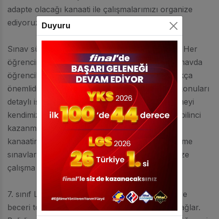
adapte olacağı kanaati ile çalışmalarımızı organize
ediyoruz.
Duyuru
Sınav sürecine öğrenciyi tanımakla başlıyoruz. Her
öğrencinin ihtiyaçları birbirinden farklıdır ve sınavda
öğrencilerin temel konulara hakim olması oldukça
önemlidir. 7. sınıf LGS hazırlık programı ile bu konuları
detaylı işleyip, öğrencinin altyapısını güçlendirmeyi
kendimize amaç ediniyoruz. Erken yaşta sınav bilinci
kazanmanın, öğrenciler için çok mühim olduğu
kanaatindeyiz. Bu sebeple düzenli etütler, deneme
sınavları ve haftalık programlarla öğrencilerimize
çalışma disiplinini aşılamayı amaçlıyoruz.
7. sınıf LGS hazırlık programı, çoktan seçmeli ve
beceri temelli sorularla sınav sistemine uyum sağlar.