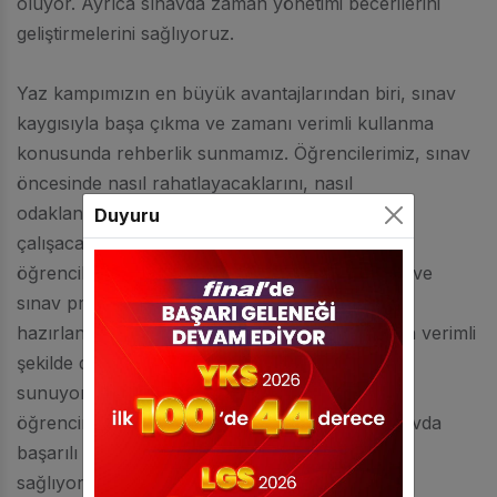
oluyor. Ayrıca sınavda zaman yönetimi becerilerini
geliştirmelerini sağlıyoruz.
Yaz kampımızın en büyük avantajlarından biri, sınav
kaygısıyla başa çıkma ve zamanı verimli kullanma
konusunda rehberlik sunmamız. Öğrencilerimiz, sınav
öncesinde nasıl rahatlayacaklarını, nasıl
odaklanacaklarını ve verimli bir şekilde nasıl
Duyuru
çalışacaklarını öğreniyorlar. TYT yaz kampı,
öğrencilerimizin ders bilgilerini pekiştirmelerine ve
sınav pratiği yaparak sınavın zorluklarına
hazırlanmalarına yardımcı oluyor. Yaz tatilini en verimli
şekilde değerlendirmeleri için eşsiz bir fırsat
sunuyoruz. Beşiktaş Final kursu olarak her
öğrencimizi bireysel olarak takip ediyor ve sınavda
başarılı olabilmeleri için gereken tüm desteği
sağlıyoruz.