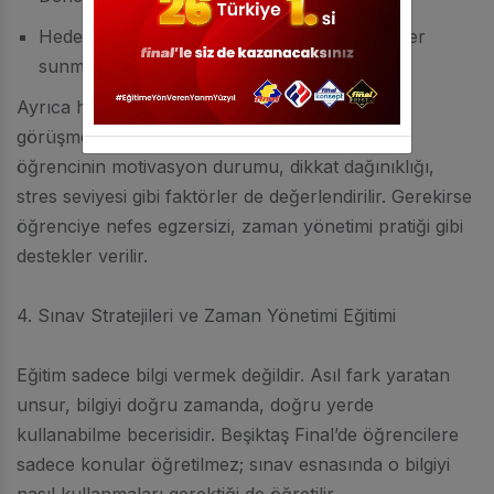
Hedefe yönelik eksiklerini tespit edip çözümler
sunmaktır.
Ayrıca haftalık birebir görüşmeler yapılır. Bu
görüşmelerde sadece akademik konular değil,
öğrencinin motivasyon durumu, dikkat dağınıklığı,
stres seviyesi gibi faktörler de değerlendirilir. Gerekirse
öğrenciye nefes egzersizi, zaman yönetimi pratiği gibi
destekler verilir.
4. Sınav Stratejileri ve Zaman Yönetimi Eğitimi
Eğitim sadece bilgi vermek değildir. Asıl fark yaratan
unsur, bilgiyi doğru zamanda, doğru yerde
kullanabilme becerisidir. Beşiktaş Final’de öğrencilere
sadece konular öğretilmez; sınav esnasında o bilgiyi
nasıl kullanmaları gerektiği de öğretilir.