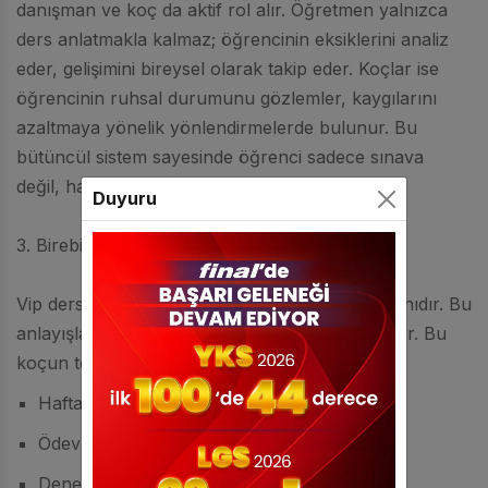
danışman ve koç da aktif rol alır. Öğretmen yalnızca
ders anlatmakla kalmaz; öğrencinin eksiklerini analiz
eder, gelişimini bireysel olarak takip eder. Koçlar ise
öğrencinin ruhsal durumunu gözlemler, kaygılarını
azaltmaya yönelik yönlendirmelerde bulunur. Bu
bütüncül sistem sayesinde öğrenci sadece sınava
değil, hayata da hazırlanır.
Duyuru
3. Birebir Takip ve Danışmanlık
Vip dershne modelinde her öğrenci özel ilgi alanıdır. Bu
anlayışla her öğrencimize bireysel bir koç atanır. Bu
koçun temel görevi öğrencinin:
Haftalık ders performansını gözlemlemek,
Ödev takibini yapmak,
Deneme sınavı sonuçlarını analiz etmek,